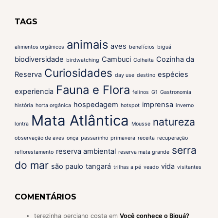
TAGS
animais
aves
alimentos orgânicos
benefícios
biguá
biodiversidade
Cambuci
Cozinha da
birdwatching
Colheita
Curiosidades
Reserva
espécies
day use
destino
Fauna e Flora
experiencia
felinos
G1
Gastronomia
hospedagem
imprensa
história
horta orgânica
hotspot
inverno
Mata Atlântica
natureza
lontra
Mousse
observação de aves
onça
passarinho
primavera
receita
recuperação
serra
reserva ambiental
reflorestamento
reserva mata grande
do mar
são paulo
tangará
vida
trilhas a pé
veado
visitantes
COMENTÁRIOS
terezinha perciano costa
em
Você conhece o Biguá?