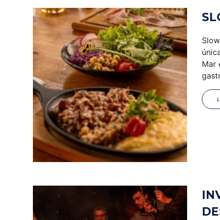
SL
Slow
únic
Mar 
gast
IN
DE