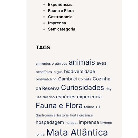
Experiências
Fauna e Flora
Gastronomia
Imprensa
Sem categoria
TAGS
animais
aves
alimentos orgânicos
biodiversidade
benefícios
biguá
Cambuci
Cozinha
birdwatching
Colheita
Curiosidades
da Reserva
day
espécies
experiencia
use
destino
Fauna e Flora
felinos
G1
Gastronomia
história
horta orgânica
hospedagem
imprensa
hotspot
inverno
Mata Atlântica
lontra