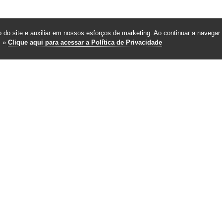
 do site e auxiliar em nossos esforços de marketing. Ao continuar a navegar 
. »
Clique aqui para acessar a Política de Privacidade