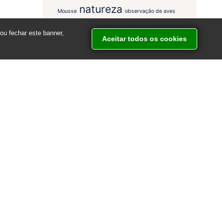
natureza
Mousse
observação de aves
onça
passarinho
primavera
receita
recuperação
ou fechar este banner,
reserva ambiental
reflorestamento
Aceitar todos os cookies
serra do mar
reserva mata grande
são paulo
tangará
trilhas a pé
veado
vida
visitantes
COMENTÁRIOS
terezinha perciano costa
em
Você
conhece o Biguá?
Vani Aparecida de Jesus Pautz
em
Tucano de Bico Verde e suas
curiosidades
POSTS RECENTES
Slow Food na Serra do Mar