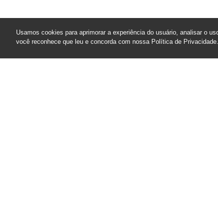
Usamos cookies para aprimorar a experiência do usuário, analisar o uso
você reconhece que leu e concorda com nossa Política de Privacidade