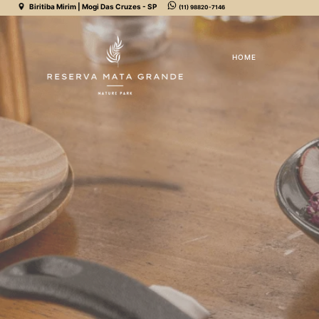
Biritiba Mirim | Mogi Das Cruzes - SP
(11) 98820-7146
HOME