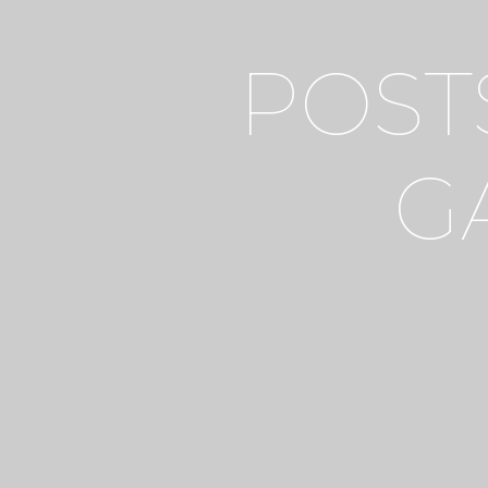
POST
G