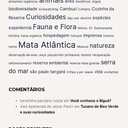
animais
aves
alimentos orgânicos
benefícios
biguá
biodiversidade
Cambuci
Cozinha da
birdwatching
Colheita
Curiosidades
Reserva
espécies
day use
destino
Fauna e Flora
experiencia
felinos
G1
Gastronomia
hospedagem
imprensa
história
horta orgânica
hotspot
inverno
Mata Atlântica
natureza
lontra
Mousse
observação de aves
onça
passarinho
primavera
receita
recuperação
serra
reserva ambiental
reflorestamento
reserva mata grande
do mar
são paulo
tangará
vida
trilhas a pé
veado
visitantes
COMENTÁRIOS
terezinha perciano costa
em
Você conhece o Biguá?
Vani Aparecida de Jesus Pautz
em
Tucano de Bico Verde
e suas curiosidades