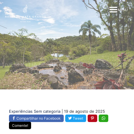
MENU
INVERNO NA SERRA DO MAR: UM DESTINO DE
INVERNO ÚNICO, PRÓXIMO DE SÃO PAULO
Experiências
Sem categoria
| 19 de agosto de 2025
Compartilhar no Facebook
Tweet
Comente!