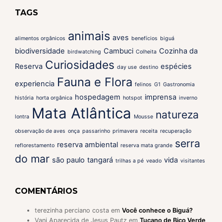
TAGS
animais
aves
alimentos orgânicos
benefícios
biguá
biodiversidade
Cambuci
Cozinha da
birdwatching
Colheita
Curiosidades
Reserva
espécies
day use
destino
Fauna e Flora
experiencia
felinos
G1
Gastronomia
hospedagem
imprensa
história
horta orgânica
hotspot
inverno
Mata Atlântica
natureza
lontra
Mousse
observação de aves
onça
passarinho
primavera
receita
recuperação
serra
reserva ambiental
reflorestamento
reserva mata grande
do mar
são paulo
tangará
vida
trilhas a pé
veado
visitantes
COMENTÁRIOS
terezinha perciano costa
em
Você conhece o Biguá?
Vani Aparecida de Jesus Pautz
em
Tucano de Bico Verde