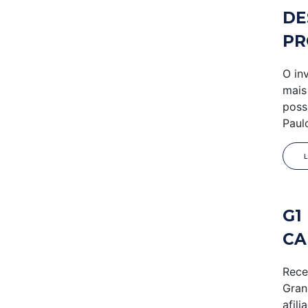
DE
PR
O in
mais
poss
Paul
G1
CA
Rece
Gran
afil