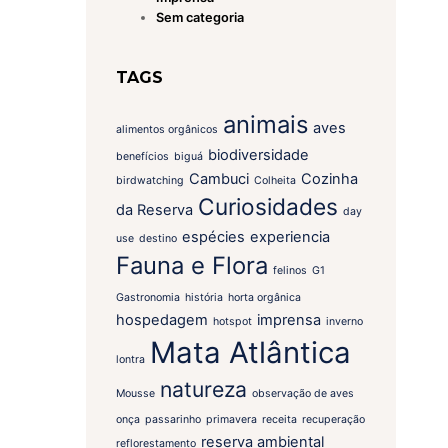
Sem categoria
TAGS
animais
aves
alimentos orgânicos
biodiversidade
benefícios
biguá
Cambuci
Cozinha
birdwatching
Colheita
Curiosidades
da Reserva
day
espécies
experiencia
use
destino
Fauna e Flora
felinos
G1
Gastronomia
história
horta orgânica
hospedagem
imprensa
hotspot
inverno
Mata Atlântica
lontra
natureza
Mousse
observação de aves
onça
passarinho
primavera
receita
recuperação
reserva ambiental
reflorestamento