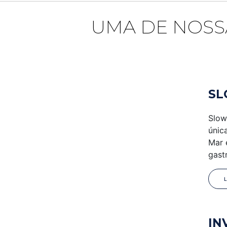
UMA DE NOSS
SL
Slow
únic
Mar 
gast
IN