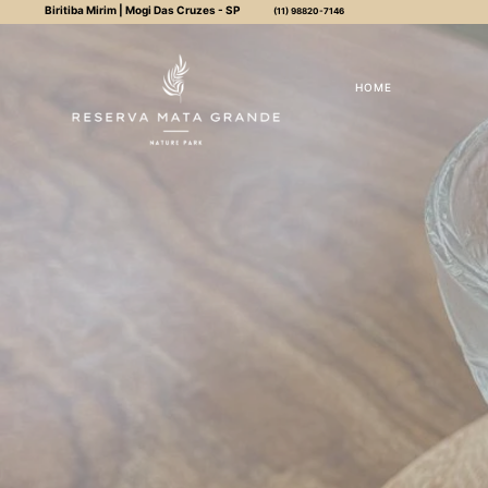
Biritiba Mirim | Mogi Das Cruzes - SP
(11) 98820-7146
HOME